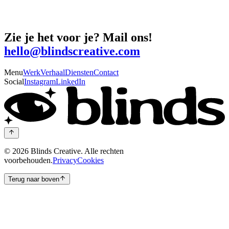
Animatie
Plants and Flowers Foundation Holland — Visueel Jaaroverzicht
Zie je het voor je? Mail ons!
hello@blindscreative.com
Menu
Werk
Verhaal
Diensten
Contact
Social
Instagram
LinkedIn
©
2026
Blinds Creative.
Alle rechten
voorbehouden.
Privacy
Cookies
Terug naar boven