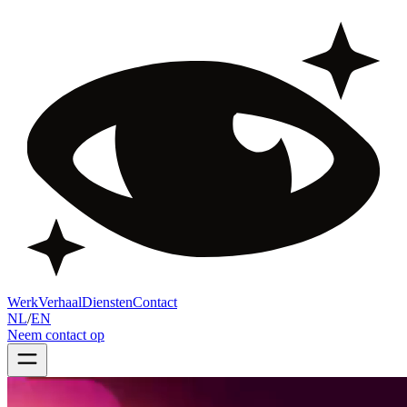
Werk
Verhaal
Diensten
Contact
NL
/
EN
Neem contact op