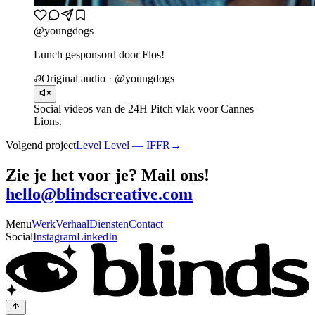
@
youngdogs
Lunch gesponsord door Flos!
Original audio · @
youngdogs
Social videos van de 24H Pitch vlak voor Cannes
Lions.
Volgend project
Level Level — IFFR
→
Zie je het voor je? Mail ons!
hello@blindscreative.com
Menu
Werk
Verhaal
Diensten
Contact
Social
Instagram
LinkedIn