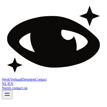
Werk
Verhaal
Diensten
Contact
NL
/
EN
Neem contact op